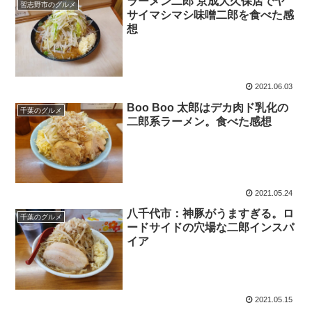
ラーメン二郎 京成大久保店でヤ
習志野市のグルメ
サイマシマシ味噌二郎を食べた感
想
2021.06.03
Boo Boo 太郎はデカ肉ド乳化の
千葉のグルメ
二郎系ラーメン。食べた感想
2021.05.24
八千代市：神豚がうますぎる。ロ
千葉のグルメ
ードサイドの穴場な二郎インスパ
イア
2021.05.15