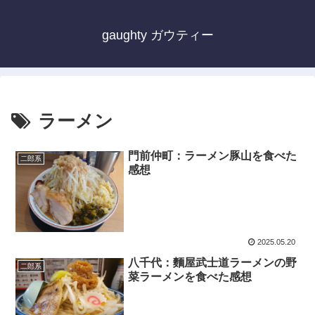
gaughty ガウティー
ラーメン
門前仲町：ラーメン豚山を食べた
二郎系
感想
2025.05.20
八千代：麵屋武士道ラーメンの野
二郎系
菜ラーメンを食べた感想