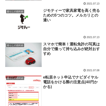
2021.07.13
ジモティーで家具家電を高く売る
暮らしの節約術
ための5つのコツ。メルカリとの
違い
2021.07.13
スマホで簡単！運転免許の写真は
暮らしの節約術
自分で撮って持ち込みが絶対おす
すめ
2021.07.08
e転居ネット申込でナビダイヤル
暮らしの節約術
電話をかける際の注意点(40円か
かる)