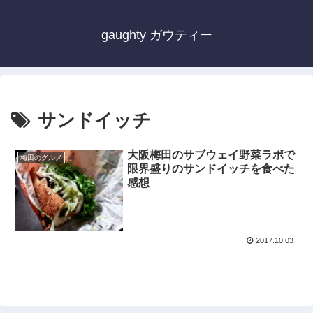
gaughty ガウティー
サンドイッチ
大阪梅田のサブウェイ野菜ラボで
梅田のグルメ
限界盛りのサンドイッチを食べた
感想
2017.10.03